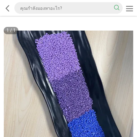
1
/
1