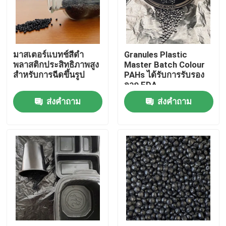
เกี่ยวกับเรา
มาสเตอร์แบทช์สีดำ
Granules Plastic
ทัวร์โรงงาน
พลาสติกประสิทธิภาพสูง
Master Batch Colour
สำหรับการฉีดขึ้นรูป
PAHs ได้รับการรับรอง
จาก FDA
ควบคุมคุณภาพ
ส่งคำถาม
ส่งคำถาม
ติดต่อเรา
ขอใบเสนอราคา
ชุดต้นแบบพลาสติก
วัตถุดิบเม็ดพลาสติก