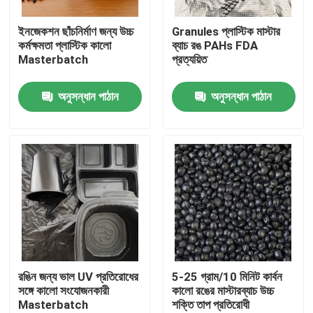
ইনজেকশন ছাঁচনির্মাণ জন্য উচ্চ
Granules প্লাস্টিক মাস্টার
আমাদের সম্পর্কে
কর্মক্ষমতা প্লাস্টিক কালো
ব্যাচ রঙ PAHs FDA
Masterbatch
প্রত্যয়িত
কারখানা ভ্রমণ
অনুসন্ধান পাঠান
অনুসন্ধান পাঠান
মান নিয়ন্ত্রণ
আমাদের সাথে যোগাযোগ
উদ্ধৃতির জন্য আবেদন
প্লাস্টিক মাস্টার ব্যাচ
রঙিন জন্য ভাল UV প্রতিরোধের
5-25 গ্রাম/10 মিনিট কার্বন
সঙ্গে কালো সংযোজনকারী
কালো রঙের মাস্টারব্যাচ উচ্চ
Masterbatch
শক্তি তাপ প্রতিরোধী
প্লাস্টিকের কণিকা কাঁচামাল