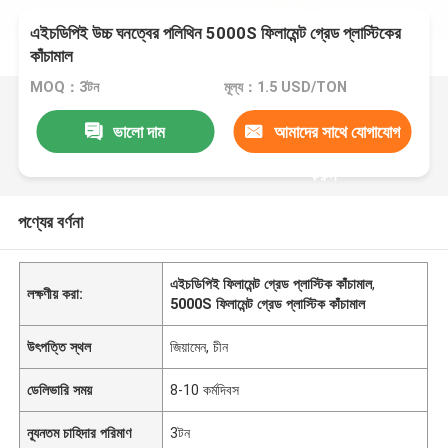
এইচডিপিই উচ্চ ঘনত্বের পলিথিন 5000S ফিলামেন্ট গ্রেড প্লাস্টিকের
কাঁচামাল
MOQ：3টন
মূল্য：1.5 USD/TON
ভালো দাম
আমাদের সাথে যোগাযোগ
করুন
পণ্যের বর্ণনা
এইচডিপিই ফিলামেন্ট গ্রেড প্লাস্টিক কাঁচামাল
,
লক্ষণীয় করা:
5000S ফিলামেন্ট গ্রেড প্লাস্টিক কাঁচামাল
উৎপত্তি স্থল
জিয়ামেন, চীন
ডেলিভারি সময়
8-10 কর্মদিবস
ন্যূনতম চাহিদার পরিমাণ
3টন