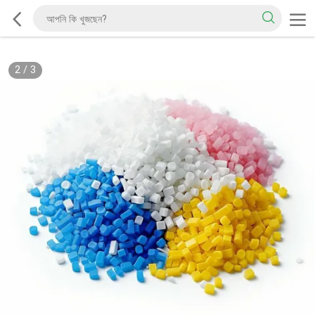
2
/
3