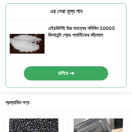
এর সেরা মূল্য পান
এইচডিপিই উচ্চ ঘনত্বের পলিথিন 5000S
ফিলামেন্ট গ্রেড প্লাস্টিকের কাঁচামাল
চালিয়ে
প্রস্তাবিত পণ্য