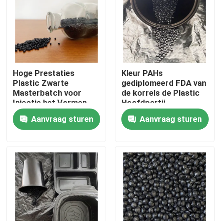
Over ons
Fabriekstocht
Hoge Prestaties
Kleur PAHs
Plastic Zwarte
gediplomeerd FDA van
Kwaliteitscontrole
Masterbatch voor
de korrels de Plastic
Injectie het Vormen
Hoofdpartij
Aanvraag sturen
Aanvraag sturen
Neem contact met ons op
Vraag een offerte
Plastic Hoofdpartij
Plastic Korrels Grondstof