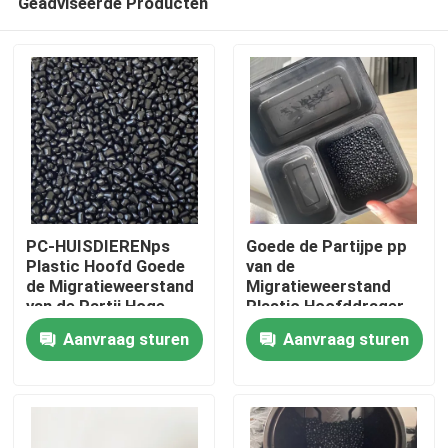
Geadviseerde Producten
PC-HUISDIERENps
Goede de Partijpe pp
Plastic Hoofd Goede
van de
de Migratieweerstand
Migratieweerstand
van de Partij Hoge
Plastic Hoofddrager
Thuis
Lichte Snelheid
Aanvraag sturen
Aanvraag sturen
Producten
Video's