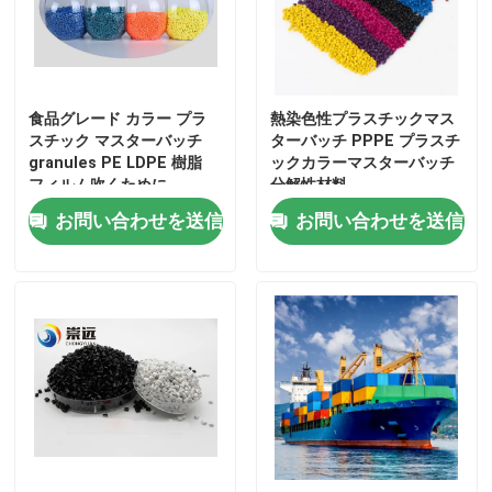
わたしたち に つい て
食品グレード カラー プラ
熱染色性プラスチックマス
工場 ツアー
スチック マスターバッチ
ターバッチ PPPE プラスチ
granules PE LDPE 樹脂
ックカラーマスターバッチ
フィルム吹くために
分解性材料
品質管理
お問い合わせを送信
お問い合わせを送信
連絡 ください
引金 を 求め て ください
プラスチック マスタ・バッチ
プラスチック微粒の原料