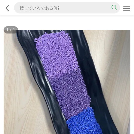
1
/
1