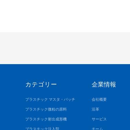
カテゴリー
企業情報
プラスチック マスタ・バッチ
会社概要
プラスチック微粒の原料
沿革
プラスチック射出成形機
サービス
プラスチック注入型
チーム