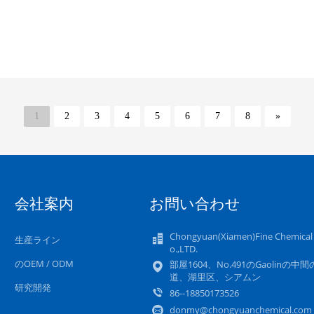
1
2
3
4
5
6
7
8
»
会社案内
お問い合わせ
Chongyuan(Xiamen)Fine Chemical
生産ライン
o.,LTD.
のOEM / ODM
部屋1604、No.491のGaolinの中間
道、湖里区、シアムン
研究開発
86--18850173526
donmy@chongyuanchemical.com