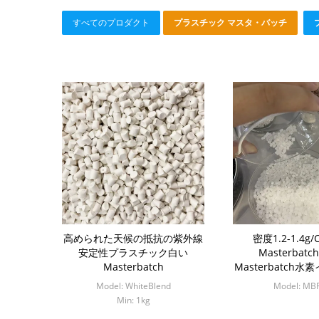
すべてのプロダクト
プラスチック マスタ・バッチ
高められた天候の抵抗の紫外線
密度1.2-1.4g
安定性プラスチック白い
Masterbat
Masterbatch
Masterbatch
数6-7
Model: WhiteBlend
Model: MB
Min: 1kg