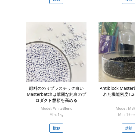
顔料ののりプラスチック白い
Antiblock Mast
Masterbatchは華麗な純白のプ
れた機能密度1.2-1
ロダクト懇願を高める
Model: WhiteBlend
Model: MB
Min: 1kg
Min: 1セ
接触
接触