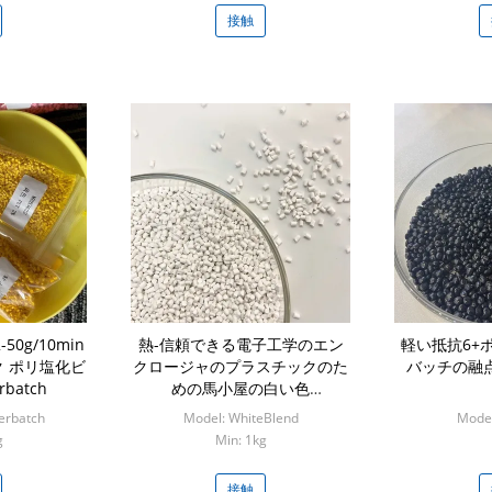
接触
0g/10min
熱-信頼できる電子工学のエン
軽い抵抗6+
ク ポリ塩化ビ
クロージャのプラスチックのた
バッチの融点1
batch
めの馬小屋の白い色
Masterbatch
erbatch
Model: WhiteBlend
Mode
g
Min: 1kg
接触