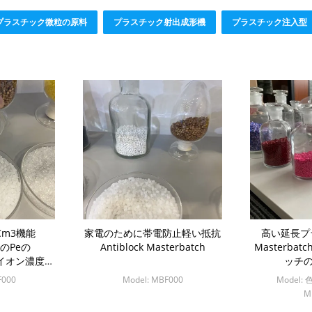
プラスチック微粒の原料
プラスチック射出成形機
プラスチック注入型
/Cm3機能
家電のために帯電防止軽い抵抗
高い延長プ
chのPeの
Antiblock Masterbatch
Masterba
水素イオン濃度指
ッチの
F000
Model: MBF000
Model: 
Mi