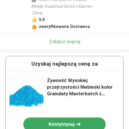
Middle Road,Huli District,Xiamen
,Chiny
5.0
zweryfikowane Dostawca
Zobacz więcej
Uzyskaj najlepszą cenę za
Żywność Wysokiej
przejrzystości Niebieski kolor
Granulaty Masterbatch z
tworzyw sztucznych PP/PE 4%
Dla folii z tworzyw sztucznych
Kontyntynuj