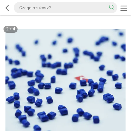
2
/
4