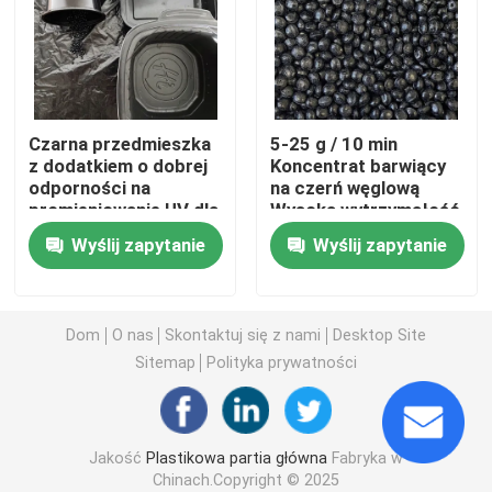
wtryskarka do tworzyw sztucznych
Forma wtryskowa z tworzywa sztucznego
Czarna przedmieszka
5-25 g / 10 min
z dodatkiem o dobrej
Koncentrat barwiący
odporności na
na czerń węglową
Powłoki I Farby
promieniowanie UV dla
Wysoka wytrzymałość
barwników
Odporność na ciepło
Wyślij zapytanie
Wyślij zapytanie
Surowce pomocnicze chemiczne
Dom
O nas
Skontaktuj się z nami
Desktop Site
Sitemap
Polityka prywatności
Jakość
Plastikowa partia główna
Fabryka w
Chinach.Copyright © 2025