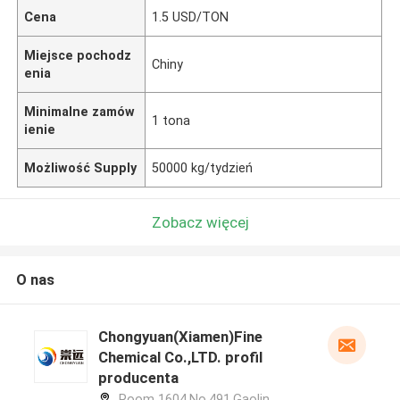
Cena
1.5 USD/TON
Miejsce pochodz
Chiny
enia
Minimalne zamów
1 tona
ienie
Możliwość Supply
50000 kg/tydzień
Zobacz więcej
O nas
Chongyuan(Xiamen)Fine
Chemical Co.,LTD. profil
producenta
Room 1604,No.491,Gaolin