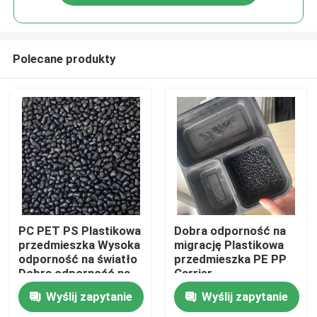
Polecane produkty
Do domu
PC PET PS Plastikowa
Dobra odporność na
przedmieszka Wysoka
migrację Plastikowa
odporność na światło
przedmieszka PE PP
Produkty
Dobra odporność na
Carrier
migrację
Wyślij zapytanie
Wyślij zapytanie
Filmy