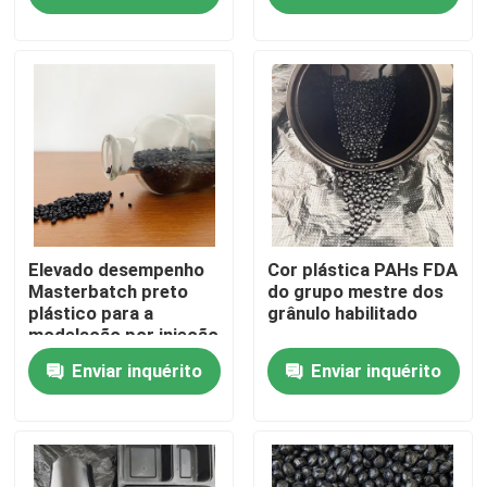
resistência da
migração boa
Sobre nós
Visita à fábrica
Controle de qualidade
Contacte-nos
Elevado desempenho
Cor plástica PAHs FDA
Masterbatch preto
do grupo mestre dos
plástico para a
grânulo habilitado
modelação por injeção
Solicite um orçamento
Enviar inquérito
Enviar inquérito
Grupo mestre plástico
Matéria prima plástica dos grânulo