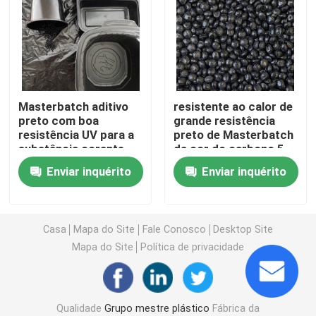
Máquina de moldagem por injeção de plástico
Modelagem por injeção plástica
Masterbatch aditivo
resistente ao calor de
preto com boa
grande resistência
Revestimentos e pinturas
resistência UV para a
preto de Masterbatch
substância corante
da cor do carbono 5-
25g/10min
Matérias-primas químicas auxiliares
Enviar inquérito
Enviar inquérito
Casa
Mapa do Site
Fale Conosco
Desktop Site
Mapa do Site
Política de privacidade
Qualidade
Grupo mestre plástico
Fábrica da