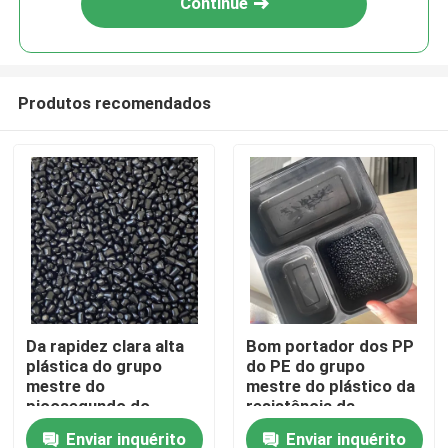
Continue
Produtos recomendados
Para casa
Da rapidez clara alta
Bom portador dos PP
plástica do grupo
do PE do grupo
Produtos
mestre do
mestre do plástico da
picosegundo do
resistência da
ANIMAL DE
migração
Enviar inquérito
Enviar inquérito
Vídeos
ESTIMAÇÃO do PC