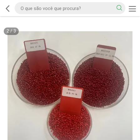
2
/
3