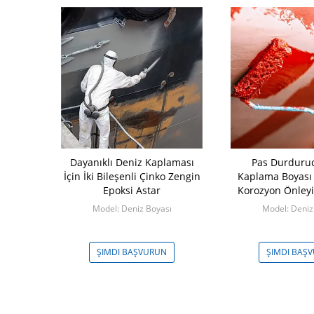
stik Renkli
Dayanıklı Deniz Kaplaması
Pas Durduru
rışımlı Pvc
İçin İki Bileşenli Çinko Zengin
Kaplama Boyası 
Batch
Epoksi Astar
Korozyon Önley
Masterbatch
Model: Deniz Boyası
Model: Deniz
 KG
ŞVURUN
ŞIMDI BAŞVURUN
ŞIMDI BAŞ