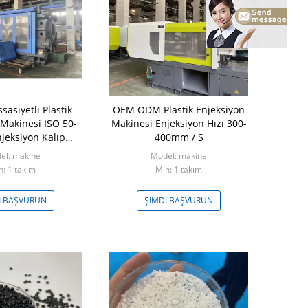
sasiyetli Plastik
OEM ODM Plastik Enjeksiyon
Chongyuan E
 Makinesi ISO 50-
Makinesi Enjeksiyon Hızı 300-
Kaplama Haz
jeksiyon Kalıp
400mm / S
1.
akinesi
el: makine
Model: makine
Model: Aa
n: 1 takım
Min: 1 takım
I BAŞVURUN
ŞIMDI BAŞVURUN
ŞIMDI