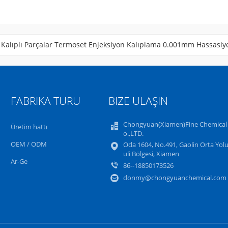
 Kalıplı Parçalar Termoset Enjeksiyon Kalıplama 0.001mm Hassasiy
luklu Plastik Enjeksiyon Kalıbı Pürüzsüz Dokulu Yüzey Kaplaması
FABRIKA TURU
BIZE ULAŞIN
Chongyuan(Xiamen)Fine Chemical
Üretim hattı
o.,LTD.
OEM / ODM
Oda 1604, No.491, Gaolin Orta Yolu
uli Bölgesi, Xiamen
Ar-Ge
86--18850173526
donmy@chongyuanchemical.com