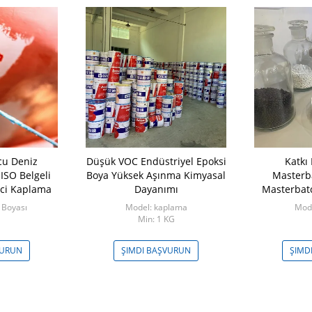
cu Deniz
Düşük VOC Endüstriyel Epoksi
Katkı
ISO Belgeli
Boya Yüksek Aşınma Kimyasal
Masterba
ici Kaplama
Dayanımı
Masterbatc
 Boyası
Model: kaplama
Mod
Min: 1 KG
VURUN
ŞIMDI BAŞVURUN
ŞIMD