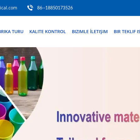
cal.com
86--18850173526
BRIKA TURU
KALITE KONTROL
BIZIMLE İLETIŞIM
BIR TEKLIF I