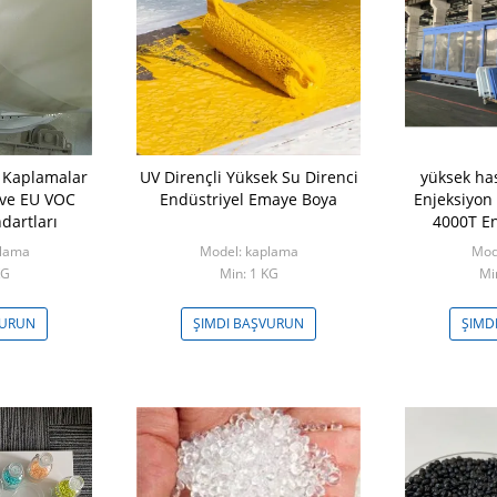
 Kaplamalar
UV Dirençli Yüksek Su Direnci
yüksek has
 ve EU VOC
Endüstriyel Emaye Boya
Enjeksiyon
dartları
4000T En
M
plama
Model: kaplama
Mod
KG
Min: 1 KG
Mi
VURUN
ŞIMDI BAŞVURUN
ŞIMD