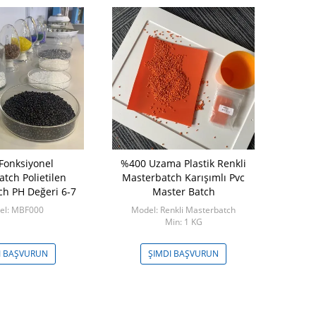
 Fonksiyonel
%400 Uzama Plastik Renkli
Dayanıklı 
tch Polietilen
Masterbatch Karışımlı Pvc
İçin İki Bile
h PH Değeri 6-7
Master Batch
Epo
el: MBF000
Model: Renkli Masterbatch
Model: 
Min: 1 KG
I BAŞVURUN
ŞIMDI BAŞVURUN
ŞIMDI