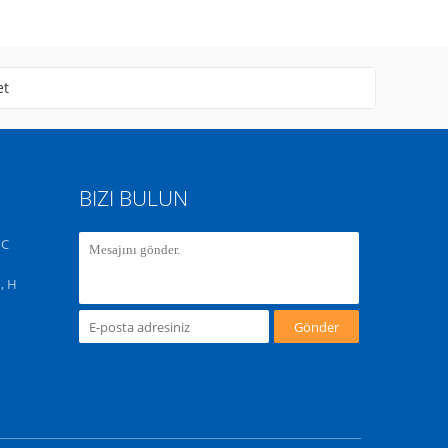
et
BIZI BULUN
 C
, H
Gönder