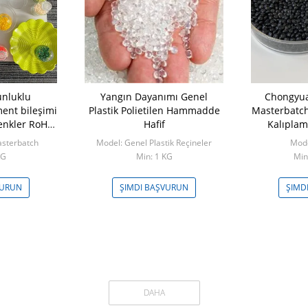
unluklu
Yangın Dayanımı Genel
Chongyua
ent bileşimi
Plastik Polietilen Hammadde
Masterbatch
Renkler RoHS
Hafif
Kalıplam
Ek
asterbatch
Model: Genel Plastik Reçineler
Mod
KG
Min: 1 KG
Min
VURUN
ŞIMDI BAŞVURUN
ŞIMD
DAHA