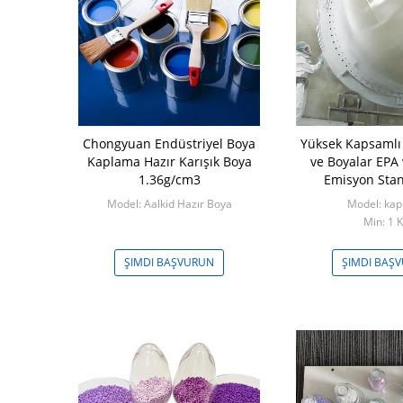
k Enjeksiyon
Chongyuan Endüstriyel Boya
Yüksek Kapsamlı
yon Hızı 300-
Kaplama Hazır Karışık Boya
ve Boyalar EPA
/ S
1.36g/cm3
Emisyon Stan
akine
Model: Aalkid Hazır Boya
Model: ka
akım
Min: 1 
ŞVURUN
ŞIMDI BAŞVURUN
ŞIMDI BAŞ