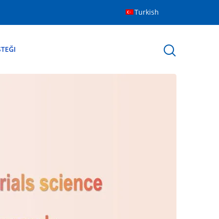
Turkish
STEĞI