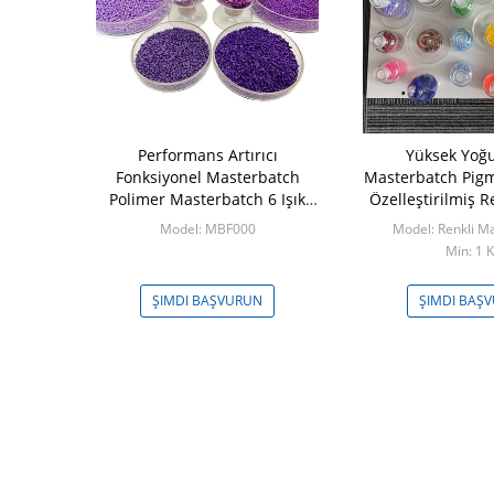
kavemeti ile
Performans Artırıcı
Yüksek Yoğ
tik Yüksek
Fonksiyonel Masterbatch
Masterbatch Pigm
olietilen
Polimer Masterbatch 6 Işık
Özelleştirilmiş 
Direnci
ISO
RM01
Model: MBF000
Model: Renkli M
akım
Min: 1 
ŞVURUN
ŞIMDI BAŞVURUN
ŞIMDI BAŞ