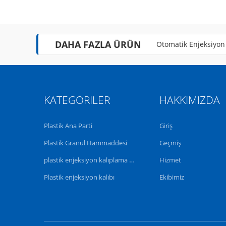
DAHA FAZLA ÜRÜN
Otomatik Enjeksiyon
Tek Boşluklu Çok Boş
KATEGORILER
HAKKIMIZDA
Plastik Ana Parti
Giriş
Plastik Granül Hammaddesi
Geçmiş
plastik enjeksiyon kalıplama makinesi
Hizmet
Plastik enjeksiyon kalıbı
Ekibimiz