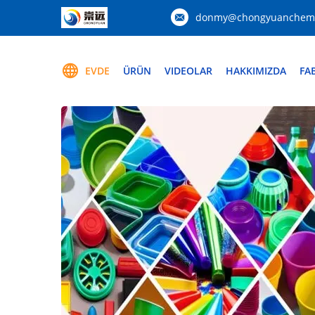
donmy@chongyuanchemi
EVDE
ÜRÜN
VIDEOLAR
HAKKIMIZDA
FA