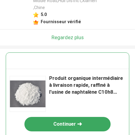
Middle Road,Huli District,Xiamen
,Chine
5.0
Fournisseur vérifié
Regardez plus
Produit organique intermédiaire
à livraison rapide, raffiné à
l'usine de naphtalène C10h8
avec CAS 91-20-3
Continuer