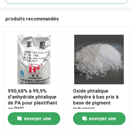
produits recommandés
990,68% à 99,9%
Oxide phtalique
À la maison
d'anhydride phtalique
anhydre à bas prix à
de PA pour plastifiant
base de pigment
en PVC
industriel
Produits
envoyer une
envoyer une
demande
demande
Vidéos