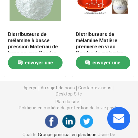
Machine de moulage par injection plastique
Distributeurs de
Distributeurs de
Moulage par injection en plastique
mélamine à basse
mélamine Matière
pression Matériau de
première en vrac
base en vrac Poudre
Poudre de mélamine
Revêtements et peintures
de mélamine 99,8%
99,8%
envoyer une
envoyer une
matières premières auxiliaires chimiques
demande
demande
Aperçu
Au sujet de nous
Contactez-nous
Desktop Site
Plan du site
Politique en matière de protection de la vie privée
Qualité
Groupe principal en plastique
Usine De