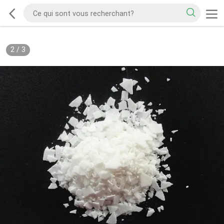
2
/
3