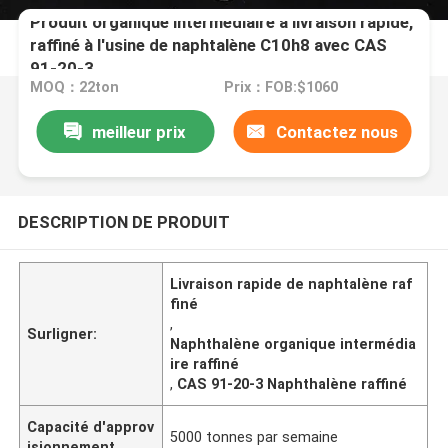
Produit organique intermédiaire à livraison rapide,
raffiné à l'usine de naphtalène C10h8 avec CAS
91-20-3
MOQ：22ton
Prix：FOB:$1060
meilleur prix
Contactez nous
DESCRIPTION DE PRODUIT
Livraison rapide de naphtalène raf
finé
,
Surligner:
Naphthalène organique intermédia
ire raffiné
,
CAS 91-20-3 Naphthalène raffiné
Capacité d'approv
5000 tonnes par semaine
isionnement