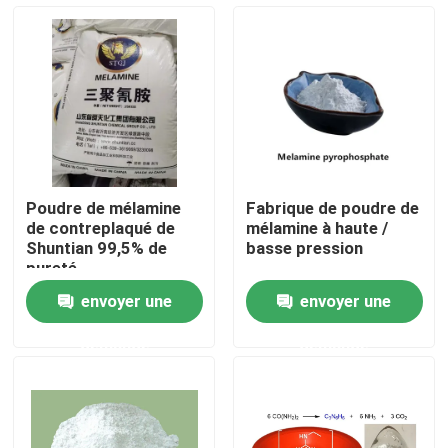
À propos de nous
Visite de l'usine
Contrôle de la qualité
Poudre de mélamine
Fabrique de poudre de
de contreplaqué de
mélamine à haute /
Nous contacter
Shuntian 99,5% de
basse pression
pureté
envoyer une
envoyer une
Demandez un devis
demande
demande
Groupe principal en plastique
Matière première de granules en plastique