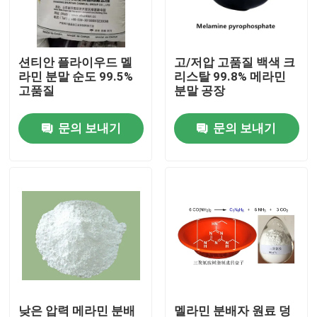
우리 에 관한 것
션티안 플라이우드 멜
고/저압 고품질 백색 크
라민 분말 순도 99.5%
리스탈 99.8% 메라민
공장 투어
고품질
분말 공장
문의 보내기
문의 보내기
품질 관리
저희와 연락
인용 을 요청 하십시오
플라스틱 마스터 배치
플라스틱 미립자 원료
낮은 압력 메라민 분배
멜라민 분배자 원료 덩