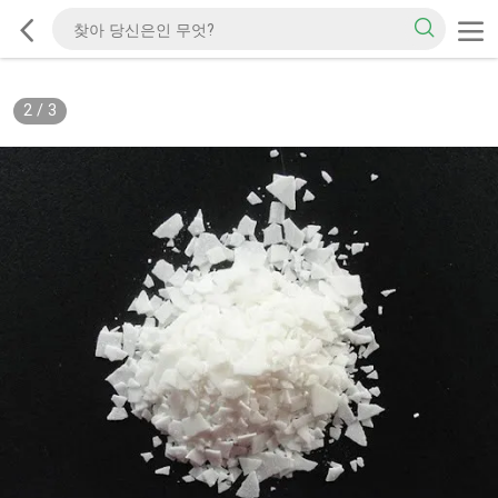
2
/
3