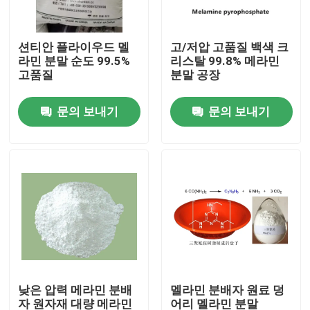
우리 에 관한 것
션티안 플라이우드 멜
고/저압 고품질 백색 크
라민 분말 순도 99.5%
리스탈 99.8% 메라민
고품질
분말 공장
공장 투어
문의 보내기
문의 보내기
품질 관리
저희와 연락
인용 을 요청 하십시오
플라스틱 마스터 배치
낮은 압력 메라민 분배
멜라민 분배자 원료 덩
플라스틱 미립자 원료
자 원자재 대량 메라민
어리 멜라민 분말