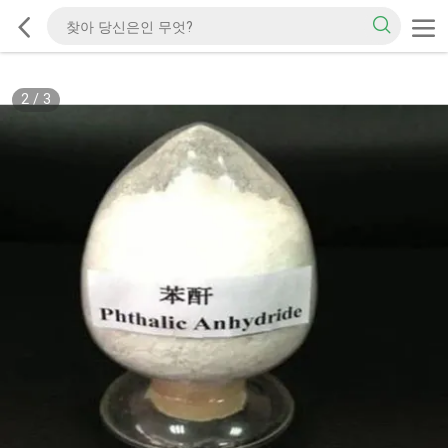
2
/
3