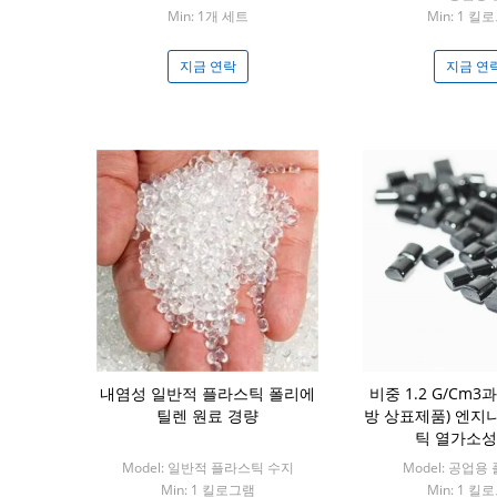
Min: 1개 세트
Min: 1 킬
지금 연락
지금 연
내염성 일반적 플라스틱 폴리에
비중 1.2 G/Cm3
틸렌 원료 경량
방 상표제품) 엔지
틱 열가소성
Model: 일반적 플라스틱 수지
Model: 공업
Min: 1 킬로그램
Min: 1 킬