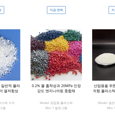
락
지금 연락
지
 일반적 플라
0.2% 물 흡착성과 20MPa 인장
산업용을 위한
폴리머 열저항성
강도 엔지니어링 중합체
저항 플라스틱
플라스틱 수지
Model: 공업용 플라스틱
Model: 
로그램
Min: 1 킬로그램
Min: