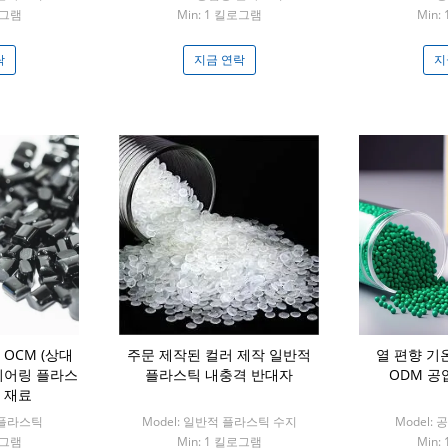
로그램
Min: 1 킬로그램
Min:
락
지금 연락
지
과 OCM (상대
주문 제작된 컬러 제작 일반적
열 편향 기온
니어링 플라스
플라스틱 내충격 반대자
ODM 공
 재료
용 플라스틱
Model: 일반적 플라스틱 수지
Model:
로그램
Min: 1 킬로그램
Min: