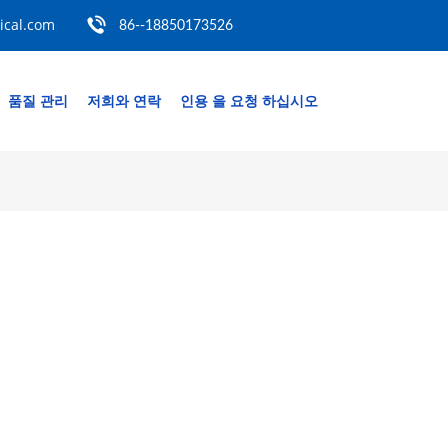
cal.com
86--18850173526
품질 관리
저희와 연락
인용 을 요청 하십시오