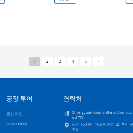
1
2
3
4
5
»
공장 투어
연락처
Chongyuan(Xiamen)Fine Chemical
생산 라인
o.,LTD.
OEM / ODM
공간 1604년, 가오린 중앙 길, 후리 구
모이