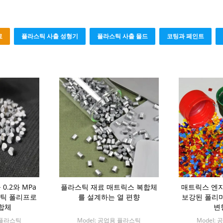
료
플라스틱 사출 성형기
플라스틱 사출 몰드
코팅과 페인트
0.2와 MPa
플라스틱 재료 매트릭스 복합체
매트릭스 엔
틱 폴리프로
를 설계하는 열 편향
보강된 폴리머 
합체
변
용 플라스틱
Model: 공업용 플라스틱
Model: