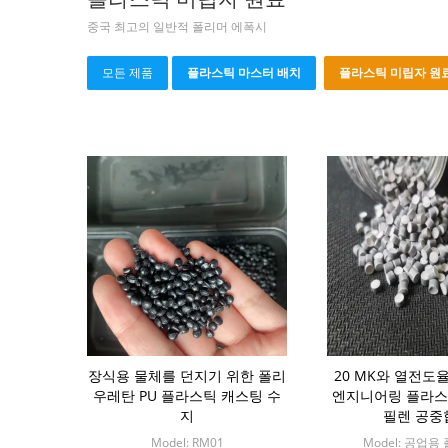
중국 최고의 일반적 폴리머 에폭시
모든 제품
플라스틱 마스터 배치
플라스틱 미립자 원
장식용 물체를 던지기 위한 폴리
20 MK와 열전도율 
우레탄 PU 플라스틱 캐스팅 수
엔지니어링 플라스
지
필렌 공중
Model: RM01
Model: 공업