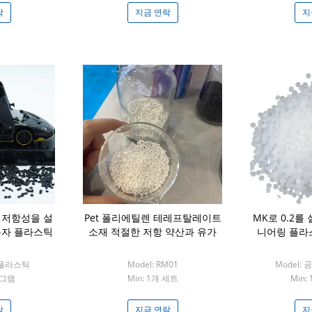
락
지금 연락
지
 열저항성을 설
Pet 폴리에틸렌 테레프탈레이트
MK로 0.2를
분자 플라스틱
소재 적절한 저항 약산과 유가
니어링 플라
용 플라스틱
Model: RM01
Model:
로그램
Min: 1개 세트
Min:
락
지금 연락
지