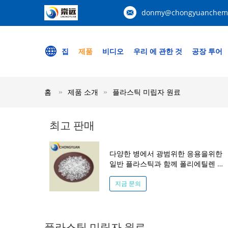
donmy@chongyuanchemi
집
제품
비디오
우리 에 관한 것
공장 투어
홈
제품 소개
플라스틱 미립자 원료
최고 판매
다양한 병에서 광범위한 응용을위한
일반 플라스틱과 함께 폴리에틸렌 테
레프스 樹脂 PET 병
지금 문의
플라스틱 미립자 원료