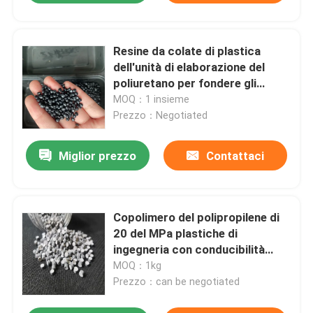
Resine da colate di plastica
dell'unità di elaborazione del
poliuretano per fondere gli
oggetti decorativi
MOQ：1 insieme
Prezzo：Negotiated
Miglior prezzo
Contattaci
Copolimero del polipropilene di
20 del MPa plastiche di
ingegneria con conducibilità
termica 0,2 W/MK
MOQ：1kg
Prezzo：can be negotiated