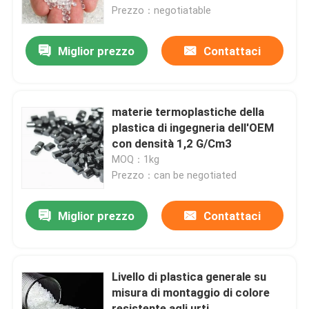
Prezzo：negotiatable
Su di noi
Miglior prezzo
Contattaci
Visita alla fabbrica
materie termoplastiche della
Controllo della qualità
plastica di ingegneria dell'OEM
con densità 1,2 G/Cm3
MOQ：1kg
Contattaci
Prezzo：can be negotiated
Chiedi un preventivo
Miglior prezzo
Contattaci
Lotto matrice di plastica
Livello di plastica generale su
misura di montaggio di colore
Materia prima dei granelli di plastica
resistente agli urti