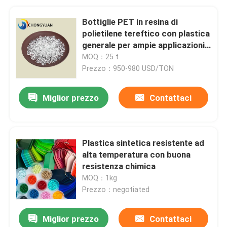
Bottiglie PET in resina di
polietilene tereftico con plastica
generale per ampie applicazioni
in varie bottiglie
MOQ：25 t
Prezzo：950-980 USD/TON
Miglior prezzo
Contattaci
Plastica sintetica resistente ad
alta temperatura con buona
resistenza chimica
MOQ：1kg
Prezzo：negotiated
Miglior prezzo
Contattaci