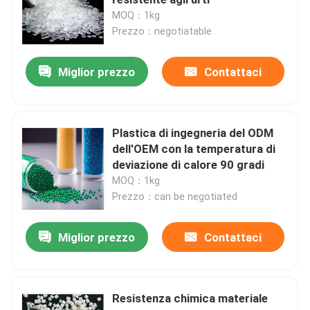
MOQ：1kg
Prezzo：negotiatable
Macchina per lo stampaggio ad iniezione di materie pl
Miglior prezzo
Contattaci
Stampaggio ad iniezione di plastica
Mani e pitture
Plastica di ingegneria del ODM
dell'OEM con la temperatura di
deviazione di calore 90 gradi
Prodotti chimici ausiliari
MOQ：1kg
Prezzo：can be negotiated
Miglior prezzo
Contattaci
Resistenza chimica materiale