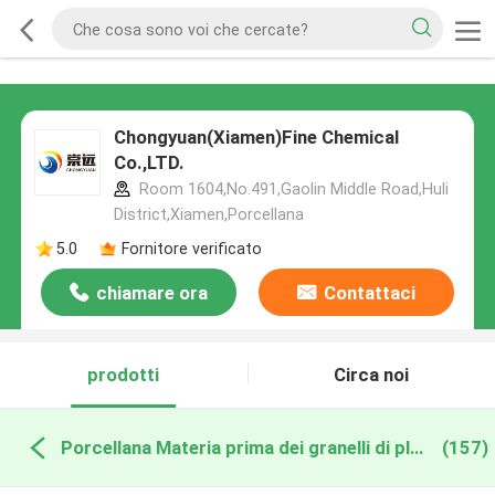
Chongyuan(Xiamen)Fine Chemical
Co.,LTD.
Room 1604,No.491,Gaolin Middle Road,Huli
District,Xiamen,Porcellana
5.0
Fornitore verificato
chiamare ora
Contattaci
prodotti
Circa noi
Porcellana Materia prima dei granelli di plastica
(157)