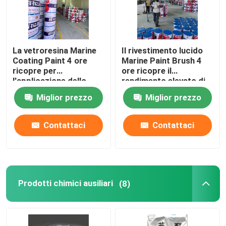
La vetroresina Marine
Il rivestimento lucido
Coating Paint 4 ore
Marine Paint Brush 4
ricopre per
ore ricopre il
l'applicazione dello
rendimento elevato di
spruzzatore
tempo
Miglior prezzo
Miglior prezzo
Contattaci
Contattaci
Prodotti chimici ausiliari
(8)