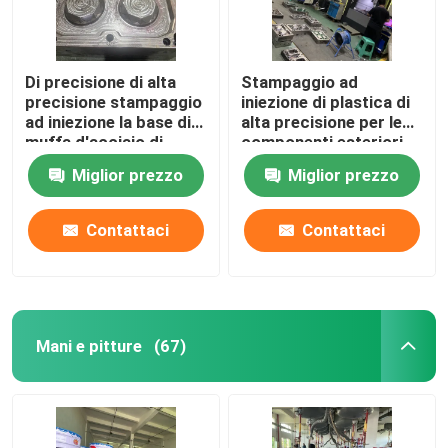
Di precisione di alta
Stampaggio ad
precisione stampaggio
iniezione di plastica di
ad iniezione la base di
alta precisione per le
muffa d'acciaio di
componenti esteriori
alluminio
interne
Miglior prezzo
Miglior prezzo
automobilistiche
Contattaci
Contattaci
Mani e pitture
(67)