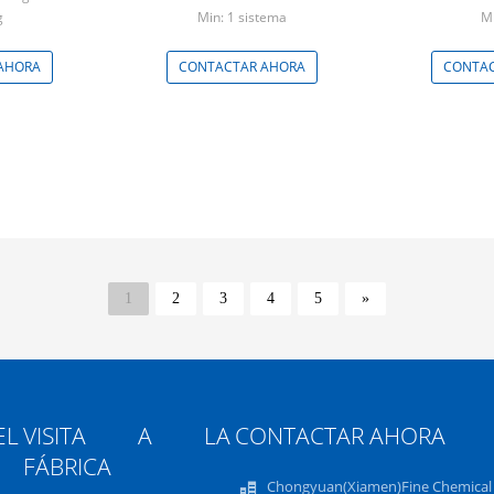
g
Min: 1 sistema
Mi
AHORA
CONTACTAR AHORA
CONTAC
1
2
3
4
5
»
L
VISITA A LA
CONTACTAR AHORA
FÁBRICA
Chongyuan(Xiamen)Fine Chemical