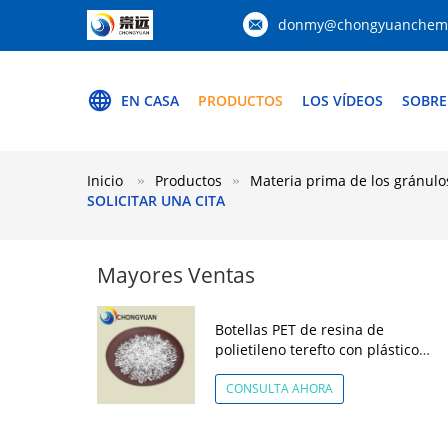
donmy@chongyuanchemi
EN CASA
PRODUCTOS
LOS VÍDEOS
SOBRE
Inicio
Productos
Materia prima de los gránulos
SOLICITAR UNA CITA
Mayores Ventas
Botellas PET de resina de
polietileno terefto con plástico
general para aplicaciones
amplias en botellas diversas
CONSULTA AHORA