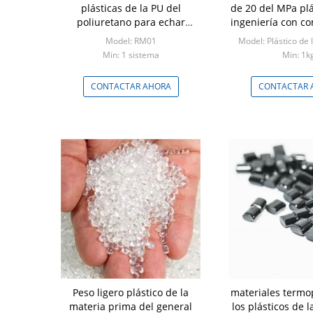
plásticas de la PU del
de 20 del MPa plá
poliuretano para echar
ingeniería con co
objetos decorativos
termal 0,2
Model: RM01
Model: Plástico de 
Min: 1 sistema
Min: 1k
CONTACTAR AHORA
CONTACTAR 
Peso ligero plástico de la
materiales termop
materia prima del general
los plásticos de l