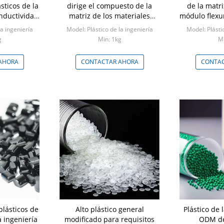
sticos de la
dirige el compuesto de la
de la matri
nductividad
matriz de los materiales
módulo flexu
 W/MK
plásticos
compuestos 
la ingeniería
Model: Plástico de la ingeniería
Model: Plásti
g
Min: 1kg
Mi
AHORA
CONTACTAR AHORA
CONTAC
lásticos de
Alto plástico general
Plástico de 
a ingeniería
modificado para requisitos
ODM de