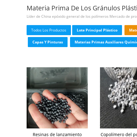
Materia Prima De Los Gránulos Plást
Líder de China epóxido general de los polímeros Mercado de pr
Todos Los Productos
Lote Principal Plástico
Mate
Capas Y Pinturas
Materias Primas Auxiliares Quími
Resinas de lanzamiento
Copolímero del po