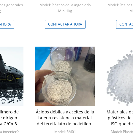
 térmica
de agua
de la resist
icas generales
Model: Plástico de la ingeniería
Model: Resinas 
ind
g
Min: 1kg
Mi
AHORA
CONTACTAR AHORA
CONTAC
olímero de
Ácidos débiles y aceites de la
Materiales d
 dirigen
buena resistencia material
plásticos de 
ica G/Cm3 de
del tereftalato de polietileno
ISO que di
d 1,2
del animal doméstico
la ingeniería
Model: RM01
Model: Plásti