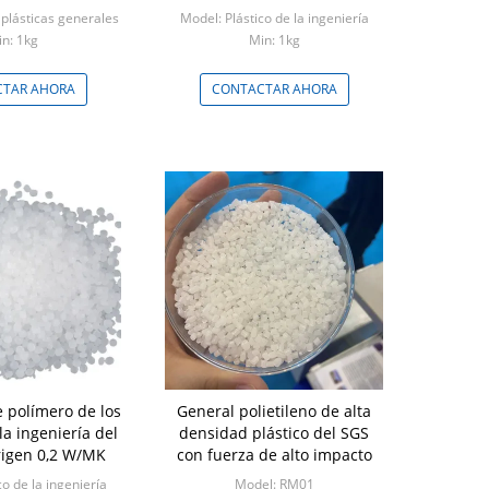
encia para el uso
Polymers
plásticas generales
Model: Plástico de la ingeniería
ustrial
n: 1kg
Min: 1kg
TAR AHORA
CONTACTAR AHORA
e polímero de los
General polietileno de alta
la ingeniería del
densidad plástico del SGS
rigen 0,2 W/MK
con fuerza de alto impacto
co de la ingeniería
Model: RM01