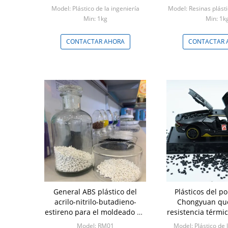
plástico de 2,5 GPa
PE resistencia
Model: Plástico de la ingeniería
Model: Resinas plást
Min: 1kg
Min: 1k
CONTACTAR AHORA
CONTACTAR 
General ABS plástico del
Plásticos del p
acrilo-nitrilo-butadieno-
Chongyuan que
estireno para el moldeado de
resistencia térm
protuberancia
la densida
Model: RM01
Model: Plástico de 