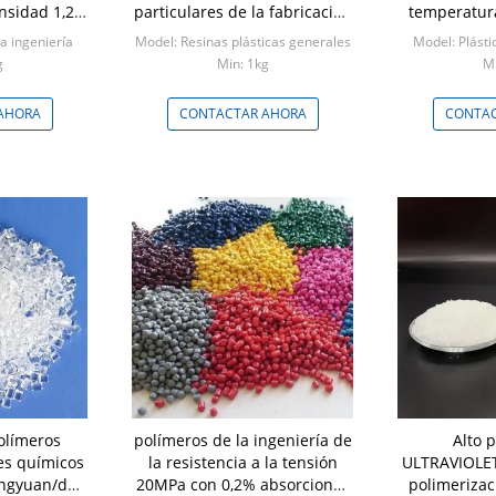
nsidad 1,2
particulares de la fabricación
temperatur
3
del color resistente a los
de calo
la ingeniería
Model: Resinas plásticas generales
Model: Plásti
choques
g
Min: 1kg
Mi
AHORA
CONTACTAR AHORA
CONTAC
olímeros
polímeros de la ingeniería de
Alto p
es químicos
la resistencia a la tensión
ULTRAVIOLET
ongyuan/del
20MPa con 0,2% absorciones
polimerizac