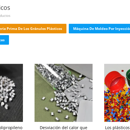
icos
oductos
ria Prima De Los Gránulos Plásticos
Máquina De Moldeo Por Inyección
cas
lipropileno
Desviación del calor que
Los plásticos