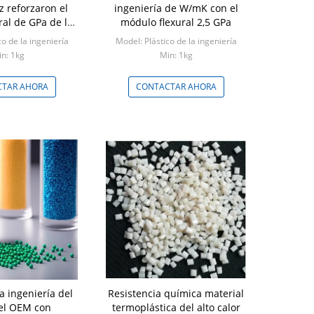
z reforzaron el
ingeniería de W/mK con el
ral de GPa de los
módulo flexural 2,5 GPa
2,5 del polímero
co de la ingeniería
Model: Plástico de la ingeniería
n: 1kg
Min: 1kg
TAR AHORA
CONTACTAR AHORA
la ingeniería del
Resistencia química material
l OEM con
termoplástica del alto calor