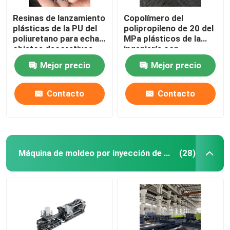
Resinas de lanzamiento
Copolímero del
plásticas de la PU del
polipropileno de 20 del
poliuretano para echar
MPa plásticos de la
objetos decorativos
ingeniería con
conductividad termal
Mejor precio
Mejor precio
0,2 W/MK
Contacto
Contacto
Máquina de moldeo por inyección de plástico
(28)