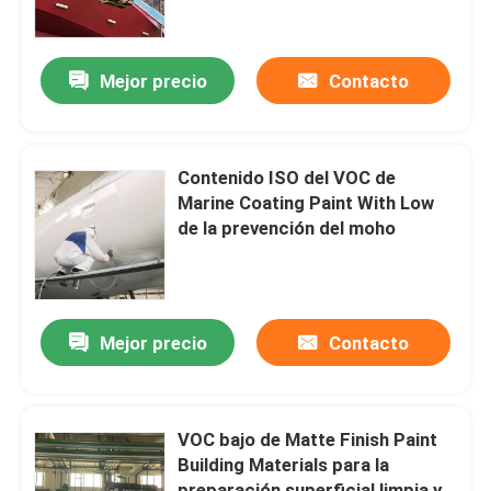
Sobre nosotros
Mejor precio
Contacto
Recorrido por la fábrica
Contenido ISO del VOC de
Control de calidad
Marine Coating Paint With Low
de la prevención del moho
Contacta con nosotros
Solicitar una cita
Mejor precio
Contacto
Lote principal plástico
VOC bajo de Matte Finish Paint
Building Materials para la
Materia prima de los gránulos plásticos
preparación superficial limpia y