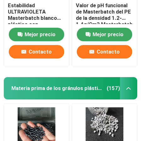
Estabilidad
Valor de pH funcional
ULTRAVIOLETA
de Masterbatch del PE
Masterbatch blanco
de la densidad 1.2-
plástico con
1.4g/Cm3 Masterbatch
resistencia a las
6-7
Mejor precio
Mejor precio
inclemencias del
tiempo aumentada
Contacto
Contacto
Materia prima de los gránulos plásticos
(157)