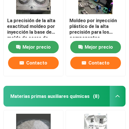
La precisión de la alta
Moldeo por inyección
exactitud moldeo por
plástico de la alta
inyección la base de
precisión para los
molde de acero de
componentes
aluminio
exteriores interiores
Mejor precio
Mejor precio
automotrices
Contacto
Contacto
Materias primas auxiliares químicas
(8)