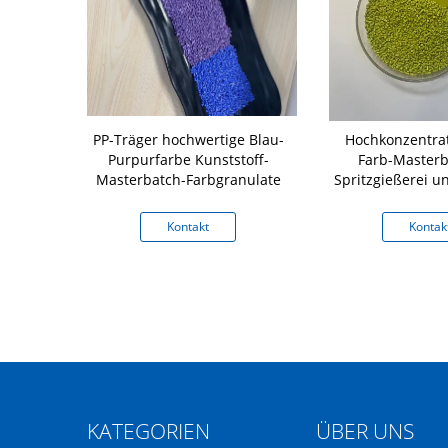
mender
PP-Träger hochwertige Blau-
Hochkonzentra
erstapel für
Purpurfarbe Kunststoff-
Farb-Masterb
ik
Masterbatch-Farbgranulate
Spritzgießerei u
kt
Kontakt
Kontak
KATEGORIEN
ÜBER UNS