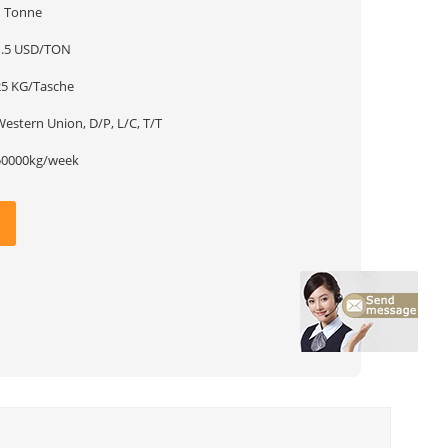
1 Tonne
1.5 USD/TON
25 KG/Tasche
estern Union, D/P, L/C, T/T
50000kg/week