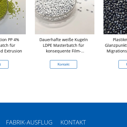
tion PP 4%
Dauerhafte weiße Kugeln
Plastik
atch für
LDPE Masterbatch für
Glanzpunkt-
nd Extrusion
konsequente Film-
Migrations
Verdrängung
HAU
t
Kontakt
FABRIK-AUSFLUG
KONTAKT