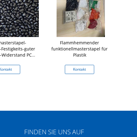
masterstapel-
Flammhemmender
PP-Träger h
Festigkeits-guter
funktionellmasterstapel für
Purpurfar
-Widerstand PC-
Plastik
Masterbatc
STIER PS
Kontakt
Kontakt
K
FINDEN SIE UNS AUF