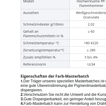
Modell
Hochwirksame PP-
Flammhemmer
Aussehen
Weißgeschneidert
Granulate
Schmelzindexter g/10min
2.02
Gehalt an
≥ 60
Flammschutzmitteln in %
Schmelztemperatur °C
180 ¥220
Zersetzungstemperatur°C
≥ 280
Zusatz empfohlen %
3 bis 4%
Referenznorm
UL94
Eigenschaften der Farb-Masterbatch
1.
Der Träger unseres speziellen Masterbatches ist d
eine gute Übereinstimmung.die Pigmentmasterbatch
dispergieren.
2.
Verschmutzen Sie nicht die Umwelt und die Kuns
3.
Gute Dispergierbarkeit, ein geringer Anteil hinz
4.
Farb-Masterbatch kann zur Herstellung von Dräh