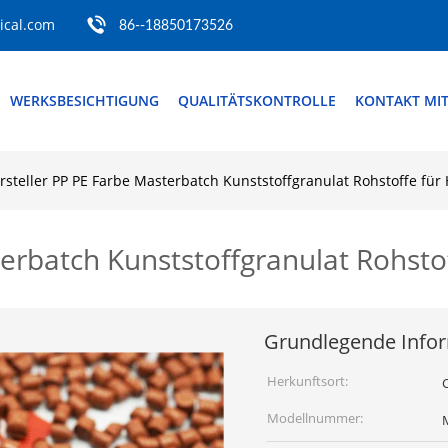
cal.com
86--18850173526
WERKSBESICHTIGUNG
QUALITÄTSKONTROLLE
KONTAKT MI
rsteller PP PE Farbe Masterbatch Kunststoffgranulat Rohstoffe für
erbatch Kunststoffgranulat Rohsto
Grundlegende Info
Herkunftsort:
Modellnummer: