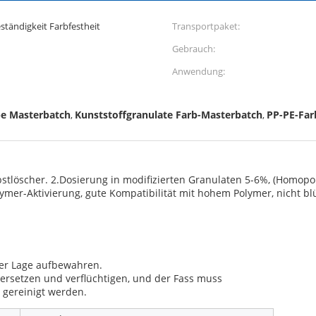
tändigkeit Farbfestheit
Transportpaket:
Gebrauch:
Anwendung:
be Masterbatch
Kunststoffgranulate Farb-Masterbatch
PP-PE-Far
,
,
bstlöscher. 2.Dosierung in modifizierten Granulaten 5-6%, (Homop
lymer-Aktivierung, gute Kompatibilität mit hohem Polymer, nicht b
ner Lage aufbewahren.
ersetzen und verflüchtigen, und der Fass muss
 gereinigt werden.