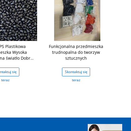
PS Plastikowa
Funkcjonalna przedmieszka
PP Nośnik 
eszka Wysoka
trudnopalna do tworzyw
Błękitny Fio
na światło Dobra
sztucznych
Masterba
ć na migrację
G
ntaktuj się
Skontaktuj się
Skon
teraz
teraz