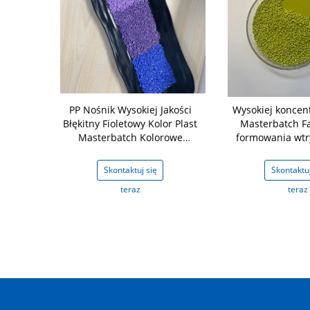
rzedmieszka
PP Nośnik Wysokiej Jakości
Wysokiej koncent
do tworzyw
Błękitny Fioletowy Kolor Plast
Masterbatch F
nych
Masterbatch Kolorowe
formowania wtr
Granule
wytłacza
j się
Skontaktuj się
Skontaktuj
z
teraz
teraz