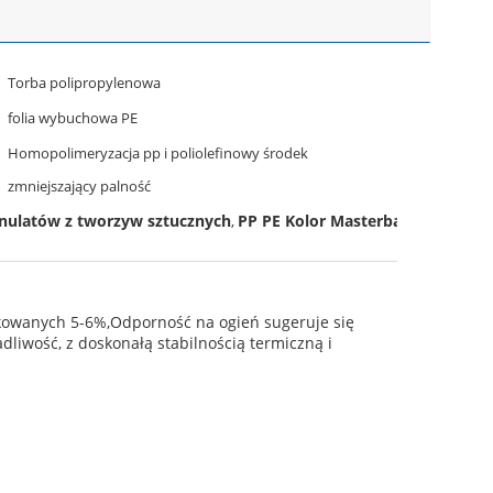
Torba polipropylenowa
folia wybuchowa PE
Homopolimeryzacja pp i poliolefinowy środek
zmniejszający palność
nulatów z tworzyw sztucznych
PP PE Kolor Masterbatch
,
kowanych 5-6%,Odporność na ogień sugeruje się
liwość, z doskonałą stabilnością termiczną i