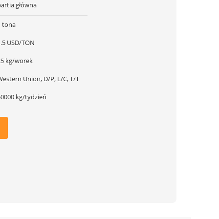
partia główna
1 tona
1.5 USD/TON
25 kg/worek
estern Union, D/P, L/C, T/T
50000 kg/tydzień