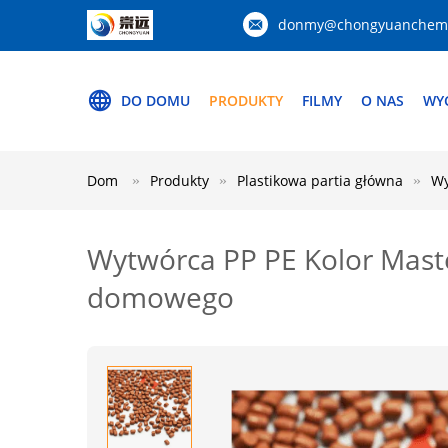
donmy@chongyuanchemi
DO DOMU
PRODUKTY
FILMY
O NAS
WYC
Dom
Produkty
Plastikowa partia główna
Wy
Wytwórca PP PE Kolor Mast
domowego