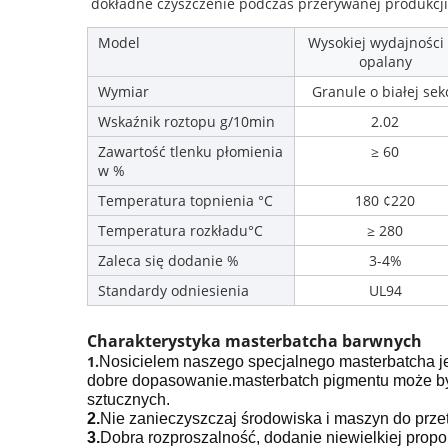
dokładne czyszczenie podczas przerywanej produkcji
Model
Wysokiej wydajności
opalany
Wymiar
Granule o białej sekc
Wskaźnik roztopu g/10min
2.02
Zawartość tlenku płomienia
≥ 60
w %
Temperatura topnienia °C
180 ¢220
Temperatura rozkładu°C
≥ 280
Zaleca się dodanie %
3-4%
Standardy odniesienia
UL94
Charakterystyka masterbatcha barwnych
1.
Nosicielem naszego specjalnego masterbatcha je
dobre dopasowanie.masterbatch pigmentu może by
sztucznych.
2.
Nie zanieczyszczaj środowiska i maszyn do prze
3.
Dobra rozproszalność, dodanie niewielkiej propo