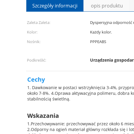
Szczegóły informacji
opis produktu
Zaleta Zaleta:
Dyspersyjna odporność n
Kolor:
Każdy kolor.
Nośnik:
PPPEABS
Urządzenia gospoda
Podkreślić:
Cechy
1. Dawkowanie w postaci wstrzyknięcia 3-4%, przyp
około 7-8%. 4.Oprawa aktywacyjna polimeru, dobra ko
stabilnością świetlną.
Wskazania
1.
Przechowywanie: przechowywać przez około 6 mies
2.
Odporny na ogień materiał główny rozkłada się i lo