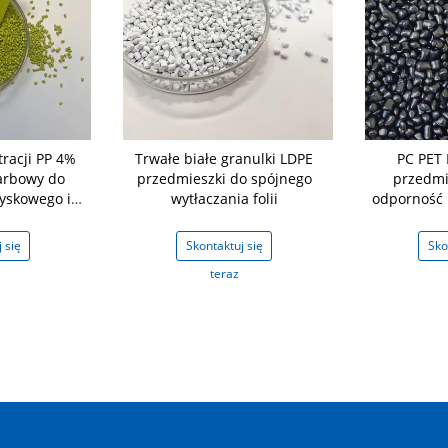
racji PP 4%
Trwałe białe granulki LDPE
PC PET 
arbowy do
przedmieszki do spójnego
przedmi
yskowego i
wytłaczania folii
odporność 
nia
odpornoś
 się
Skontaktuj się
Sko
teraz