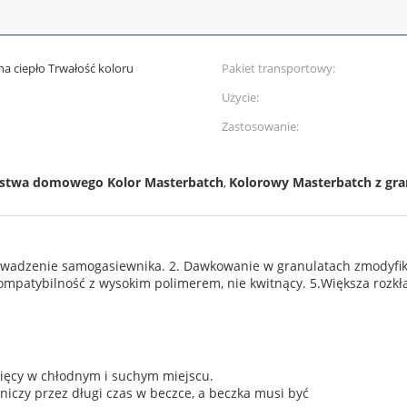
a ciepło Trwałość koloru
Pakiet transportowy:
Użycie:
Zastosowanie:
rstwa domowego Kolor Masterbatch
Kolorowy Masterbatch z gra
,
rowadzenie samogasiewnika. 2. Dawkowanie w granulatach zmodyfi
mpatybilność z wysokim polimerem, nie kwitnący. 5.Większa rozkład
ięcy w chłodnym i suchym miejscu.
tniczy przez długi czas w beczce, a beczka musi być