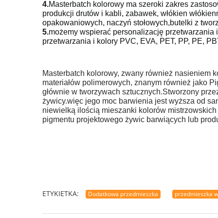
4.
Masterbatch kolorowy ma szeroki zakres zastos
produkcji drutów i kabli, zabawek, włókien włókien
opakowaniowych, naczyń stołowych,butelki z twor
5.
możemy wspierać personalizację przetwarzania 
przetwarzania i kolory PVC, EVA, PET, PP, PE, PBT
Masterbatch kolorowy, zwany również nasieniem k
materiałów polimerowych, znanym również jako Pi
głównie w tworzywach sztucznych.
Stworzony prze
żywicy.więc jego moc barwienia jest wyższa od s
niewielką ilością mieszanki kolorów mistrzowskic
pigmentu projektowego żywic barwiących lub prod
ETYKIETKA:
Dodatkowa przedmieszka
przedmieszka 