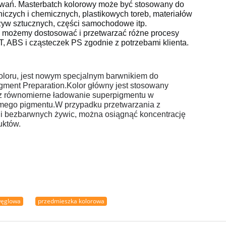
owań. Masterbatch kolorowy może być stosowany do
niczych i chemicznych, plastikowych toreb, materiałów
zyw sztucznych, części samochodowe itp.
i możemy dostosować i przetwarzać różne procesy
, ABS i cząsteczek PS zgodnie z potrzebami klienta.
oloru, jest nowym specjalnym barwnikiem do
gment Preparation.
Kolor główny jest stosowany
z równomierne ładowanie superpigmentu w
amego pigmentu.
W przypadku przetwarzania z
h i bezbarwnych żywic, można osiągnąć koncentrację
uktów.
węglowa
przedmieszka kolorowa