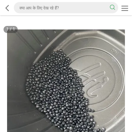
1
/
1