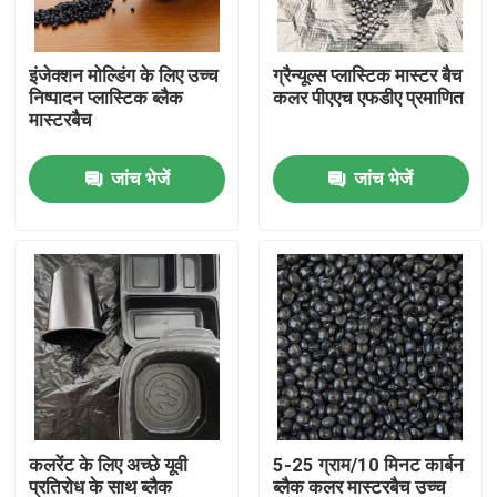
हमारे बारे में
इंजेक्शन मोल्डिंग के लिए उच्च
ग्रैन्यूल्स प्लास्टिक मास्टर बैच
निष्पादन प्लास्टिक ब्लैक
कलर पीएएच एफडीए प्रमाणित
मास्टरबैच
कारखाना भ्रमण
जांच भेजें
जांच भेजें
गुणवत्ता नियंत्रण
हमसे संपर्क करें
एक उद्धरण का अनुरोध करें
प्लास्टिक मास्टर बैच
कलरेंट के लिए अच्छे यूवी
5-25 ग्राम/10 मिनट कार्बन
प्लास्टिक कणिकाएँ कच्चा माल
प्रतिरोध के साथ ब्लैक
ब्लैक कलर मास्टरबैच उच्च