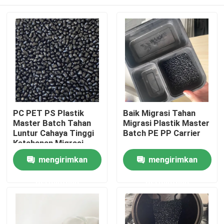
PC PET PS Plastik
Baik Migrasi Tahan
Master Batch Tahan
Migrasi Plastik Master
Luntur Cahaya Tinggi
Batch PE PP Carrier
Ketahanan Migrasi
Yang Baik
Rumah
mengirimkan
mengirimkan
permintaan
permintaan
Produk
Video