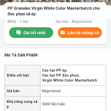
PP Granules Virgin White Color Masterbatch cho
đúc phun và ép
MOQ：1 tấn
Giá bán：Negotiated
Giá tốt nhất
Liên hệ chúng tôi
Mô Tả SảN PHẩM
Các hạt PP ép
,
Điểm nổi bật:
Các hạt PP đúc phun
,
Virgin White Color Masterbatch
Giá bán
Negotiated
Khả năng cung cấ
5000Tấn/tuần
p