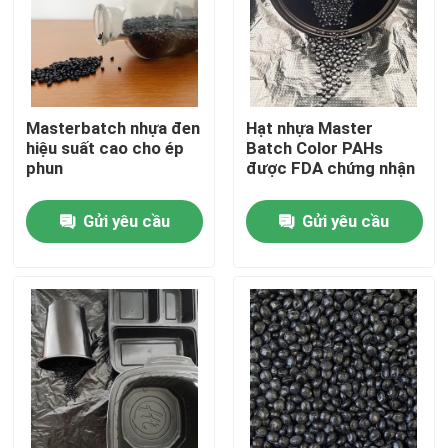
Về chúng tôi
Tham quan nhà máy
Masterbatch nhựa đen
Hạt nhựa Master
hiệu suất cao cho ép
Batch Color PAHs
phun
được FDA chứng nhận
Kiểm soát chất lượng
Gửi yêu cầu
Gửi yêu cầu
Liên hệ với chúng tôi
Yêu cầu báo giá
lô nhựa tổng thể
Nguyên liệu hạt nhựa