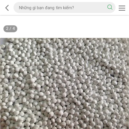
2
/
4