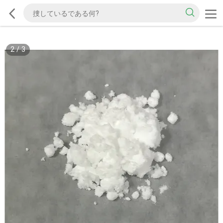
2
/
3