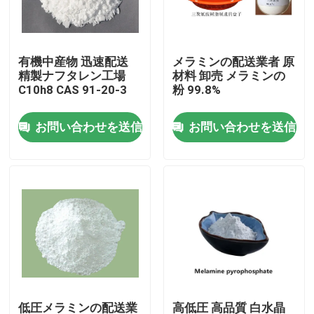
わたしたち に つい て
有機中産物 迅速配送
メラミンの配送業者 原
精製ナフタレン工場
材料 卸売 メラミンの
工場 ツアー
C10h8 CAS 91-20-3
粉 99.8%
お問い合わせを送信
お問い合わせを送信
品質管理
連絡 ください
引金 を 求め て ください
プラスチック マスタ・バッチ
プラスチック微粒の原料
低圧メラミンの配送業
高低圧 高品質 白水晶