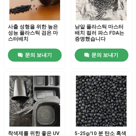
우리 에 관한 것
사출 성형을 위한 높은
낟알 플라스틱 마스터
성능 플라스틱 검은 마
배치 컬러 파스 FDA는
공장 투어
스터배치
증명했습니다
문의 보내기
문의 보내기
품질 관리
저희와 연락
인용 을 요청 하십시오
플라스틱 마스터 배치
플라스틱 미립자 원료
착색제를 위한 좋은 UV
5-25g/10 분 탄소 흑색