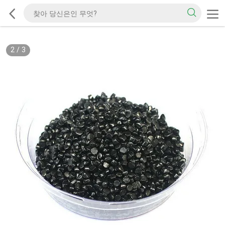
2
/
3