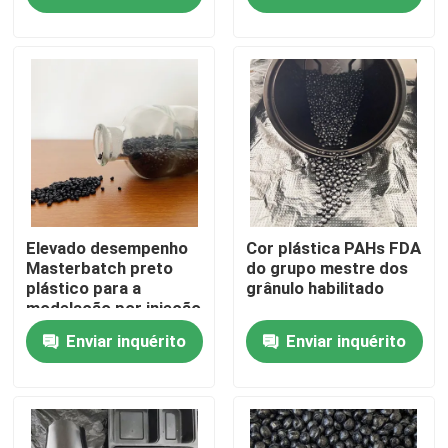
resistência da
migração boa
Sobre nós
Visita à fábrica
Controle de qualidade
Contacte-nos
Elevado desempenho
Cor plástica PAHs FDA
Masterbatch preto
do grupo mestre dos
plástico para a
grânulo habilitado
modelação por injeção
Solicite um orçamento
Enviar inquérito
Enviar inquérito
Grupo mestre plástico
Matéria prima plástica dos grânulo