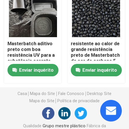
Máquina de moldagem por injeção de plástico
Modelagem por injeção plástica
Masterbatch aditivo
resistente ao calor de
preto com boa
grande resistência
Revestimentos e pinturas
resistência UV para a
preto de Masterbatch
substância corante
da cor do carbono 5-
25g/10min
Matérias-primas químicas auxiliares
Enviar inquérito
Enviar inquérito
Casa
Mapa do Site
Fale Conosco
Desktop Site
Mapa do Site
Política de privacidade
Qualidade
Grupo mestre plástico
Fábrica da