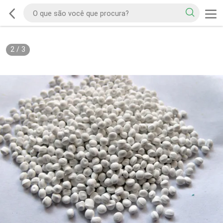
2
/
3