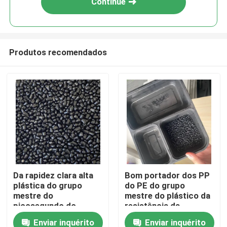
Continue
Produtos recomendados
Para casa
Da rapidez clara alta
Bom portador dos PP
plástica do grupo
do PE do grupo
Produtos
mestre do
mestre do plástico da
picosegundo do
resistência da
ANIMAL DE
migração
Enviar inquérito
Enviar inquérito
Vídeos
ESTIMAÇÃO do PC