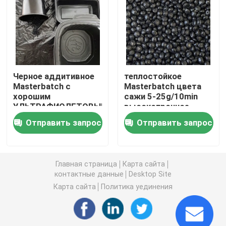
PAHs аттестованный
Машина для литья пластмасс под давлением
Пластиковая прессформа впрыски
Черное аддитивное
теплостойкое
Masterbatch с
Masterbatch цвета
Покрытия и краски
хорошим
сажи 5-25g/10min
УЛЬТРАФИОЛЕТОВЫМ
высокопрочное
сопротивлением для
Химическое вспомогательное сырье
Отправить запрос
Отправить запрос
Colorant
Главная страница
Карта сайта
контактные данные
Desktop Site
Карта сайта
Политика уединения