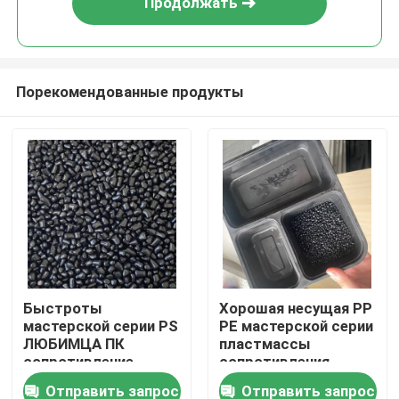
Продолжать
Порекомендованные продукты
Домой
Быстроты
Хорошая несущая PP
мастерской серии PS
PE мастерской серии
Продукты
ЛЮБИМЦА ПК
пластмассы
сопротивление
сопротивления
миграции
миграции
Отправить запрос
Отправить запрос
Видеозаписи
пластиковой