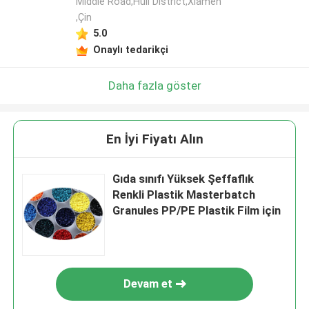
Middle Road,Huli District,Xiamen
,Çin
5.0
Onaylı tedarikçi
Daha fazla göster
En İyi Fiyatı Alın
Gıda sınıfı Yüksek Şeffaflık
Renkli Plastik Masterbatch
Granules PP/PE Plastik Film için
Devam et