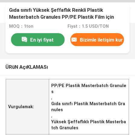
Gıda sınıfı Yüksek Şeffaflık Renkli Plastik
Masterbatch Granules PP/PE Plastik Film için
MOQ：1ton
Fiyat：1.5 USD/TON
En iyi fiyat
Bizimle iletişim kur
ÜRüN AçıKLAMASı
PP/PE Plastik Masterbatch Granule
s
,
Gıda sınıfı Plastik Masterbatch Gra
Vurgulamak:
nules
,
Yüksek Şeffaflıklı Plastik Masterba
tch Granules