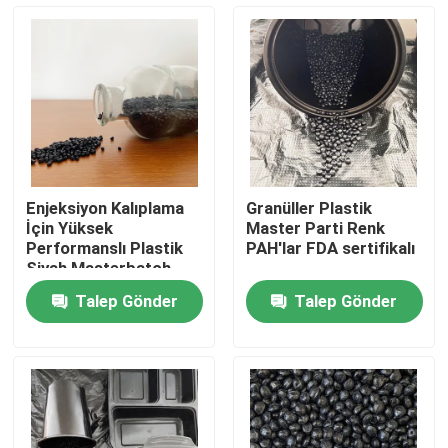
Hakkımızda
Fabrika turu
Kalite kontrol
Enjeksiyon Kalıplama
Granüller Plastik
İçin Yüksek
Master Parti Renk
Bizimle İletişim
Performanslı Plastik
PAH'lar FDA sertifikalı
Siyah Masterbatch
Talep Gönder
Talep Gönder
Bir teklif isteği
Plastik Ana Parti
Plastik Granül Hammaddesi