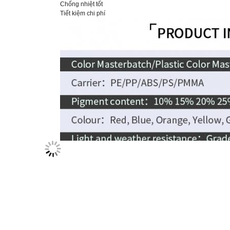
Vận tải
Pol
Chống nhiệt tốt
Tiết kiệm chi phí
Khả năng tương thích
Pol
Bao bì
25 
Hình dạng
Quả
MOQ
1 k