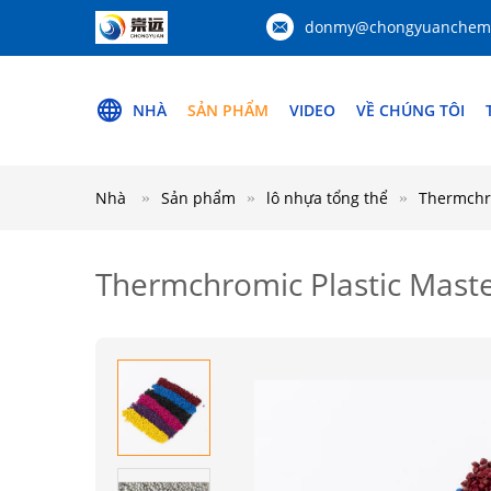
donmy@chongyuanchemi
NHÀ
SẢN PHẨM
VIDEO
VỀ CHÚNG TÔI
Nhà
Sản phẩm
lô nhựa tổng thể
Thermchro
Thermchromic Plastic Maste