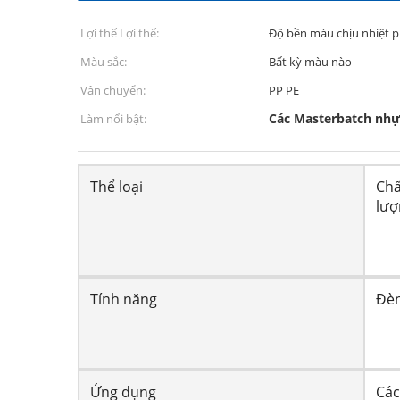
Lợi thế Lợi thế:
Độ bền màu chịu nhiệt 
Màu sắc:
Bất kỳ màu nào
Vận chuyển:
PP PE
Các Masterbatch nhự
Làm nổi bật:
Thể loại
Chấ
lượ
Tính năng
Đèn
Ứng dụng
Các