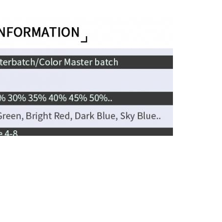
yethylene
yolefin
kg/PP túi dệt
 cầu và hình trụ
g