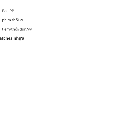
Bao PP
phim thổi PE
tiêm/thổi/đùn/vv
atches nhựa