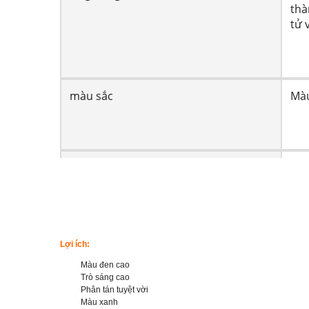
thà
tử 
màu sắc
Mà
Hình dạng
Đơn
Tên sản phẩm
Blu
Lợi ích:
Màu đen cao
Trò sáng cao
Phân tán tuyệt vời
Màu xanh