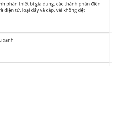
nh phần thiết bị gia dụng, các thành phần điện
và điện tử, loại dây và cáp, vải không dệt
u xanh
 vị hình trụ / hình cầu
e Purple Masterbatch