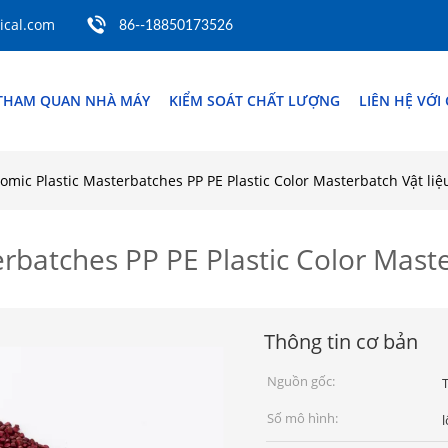
cal.com
86--18850173526
THAM QUAN NHÀ MÁY
KIỂM SOÁT CHẤT LƯỢNG
LIÊN HỆ VỚI
mic Plastic Masterbatches PP PE Plastic Color Masterbatch Vật li
rbatches PP PE Plastic Color Maste
Thông tin cơ bản
Nguồn gốc:
Số mô hình:
l