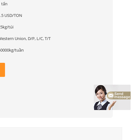
 tấn
1.5 USD/TON
25kg/túi
estern Union, D/P, L/C, T/T
50000kg/tuần