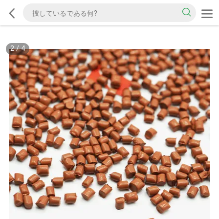
2
/
4