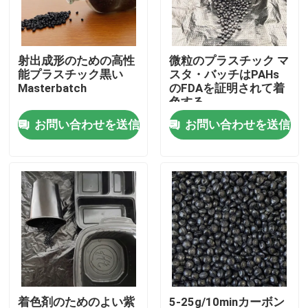
わたしたち に つい て
射出成形のための高性
微粒のプラスチック マ
能プラスチック黒い
スタ・バッチはPAHs
工場 ツアー
Masterbatch
のFDAを証明されて着
色する
お問い合わせを送信
お問い合わせを送信
品質管理
連絡 ください
引金 を 求め て ください
プラスチック マスタ・バッチ
プラスチック微粒の原料
着色剤のためのよい紫
5-25g/10minカーボン