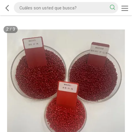
2
/
3