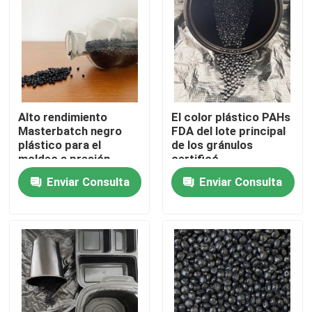
Sobre nosotros
Recorrido por la fábrica
Alto rendimiento
El color plástico PAHs
Control de calidad
Masterbatch negro
FDA del lote principal
plástico para el
de los gránulos
moldeo a presión
certificó
Contacta con nosotros
Enviar Consulta
Enviar Consulta
Solicitar una cita
Lote principal plástico
Materia prima de los gránulos plásticos