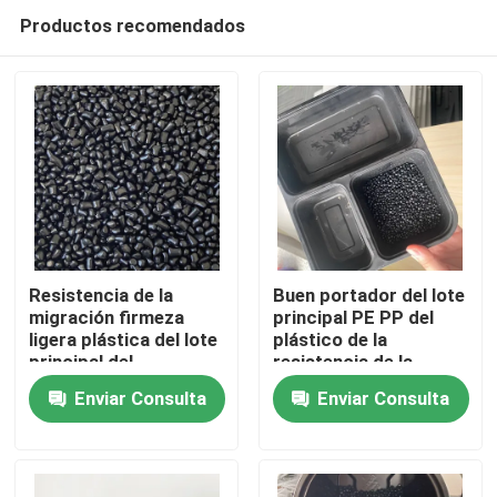
Productos recomendados
Resistencia de la
Buen portador del lote
migración firmeza
principal PE PP del
ligera plástica del lote
plástico de la
En casa
principal del
resistencia de la
picosegundo del
migración
Enviar Consulta
Enviar Consulta
ANIMAL DOMÉSTICO
Productos
de la PC buena de la
alta
Los vídeos