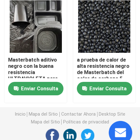
Máquina de moldeo por inyección de plástico
Moldeo por inyección plástico
Capas y pinturas
Masterbatch aditivo
a prueba de calor de
negro con la buena
alta resistencia negro
resistencia
de Masterbatch del
Materias primas auxiliares químicas
ULTRAVIOLETA para
color de carbono 5-
el colorante
25g/10min
Enviar Consulta
Enviar Consulta
Inicio
Mapa del Sitio
Contactar Ahora
Desktop Site
Mapa del Sitio
Políticas de privacidad