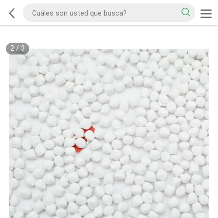
2
/
3