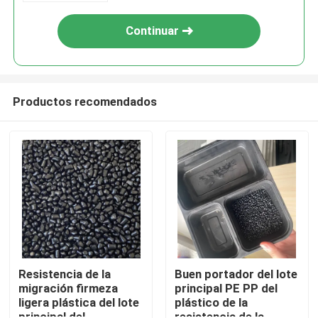
Continuar
Productos recomendados
En casa
Productos
Resistencia de la
Buen portador del lote
migración firmeza
principal PE PP del
ligera plástica del lote
plástico de la
Los vídeos
principal del
resistencia de la