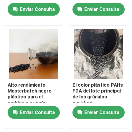
picosegundo del
migración
Enviar Consulta
Enviar Consulta
ANIMAL DOMÉSTICO
Sobre nosotros
de la PC buena de la
alta
Recorrido por la fábrica
Control de calidad
Contacta con nosotros
Alto rendimiento
El color plástico PAHs
Masterbatch negro
FDA del lote principal
Solicitar una cita
plástico para el
de los gránulos
moldeo a presión
certificó
Lote principal plástico
Enviar Consulta
Enviar Consulta
Materia prima de los gránulos plásticos